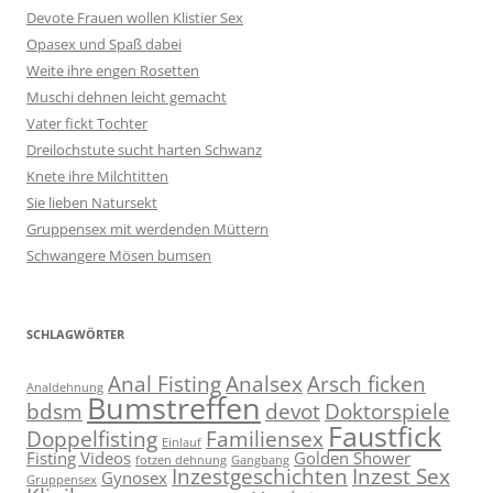
Devote Frauen wollen Klistier Sex
Opasex und Spaß dabei
Weite ihre engen Rosetten
Muschi dehnen leicht gemacht
Vater fickt Tochter
Dreilochstute sucht harten Schwanz
Knete ihre Milchtitten
Sie lieben Natursekt
Gruppensex mit werdenden Müttern
Schwangere Mösen bumsen
SCHLAGWÖRTER
Anal Fisting
Analsex
Arsch ficken
Analdehnung
Bumstreffen
bdsm
devot
Doktorspiele
Faustfick
Doppelfisting
Familiensex
Einlauf
Fisting Videos
Golden Shower
fotzen dehnung
Gangbang
Inzestgeschichten
Inzest Sex
Gynosex
Gruppensex