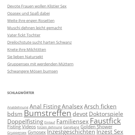
Devote Frauen wollen Klistier Sex
Opasex und Spaß dabei
Weite ihre engen Rosetten
Muschi dehnen leicht gemacht
Vater fickt Tochter
Dreilochstute sucht harten Schwanz
Knete ihre Milchtitten
Sie lieben Natursekt
Gruppensex mit werdenden Müttern
Schwangere Mösen bumsen
SCHLAGWÖRTER
Anal Fisting
Analsex
Arsch ficken
Analdehnung
Bumstreffen
bdsm
devot
Doktorspiele
Faustfick
Doppelfisting
Familiensex
Einlauf
Fisting Videos
Golden Shower
fotzen dehnung
Gangbang
Inzestgeschichten
Inzest Sex
Gynosex
Gruppensex