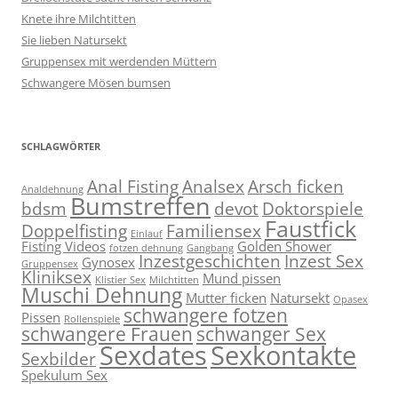
Knete ihre Milchtitten
Sie lieben Natursekt
Gruppensex mit werdenden Müttern
Schwangere Mösen bumsen
SCHLAGWÖRTER
Anal Fisting
Analsex
Arsch ficken
Analdehnung
Bumstreffen
bdsm
devot
Doktorspiele
Faustfick
Doppelfisting
Familiensex
Einlauf
Fisting Videos
Golden Shower
fotzen dehnung
Gangbang
Inzestgeschichten
Inzest Sex
Gynosex
Gruppensex
Kliniksex
Mund pissen
Klistier Sex
Milchtitten
Muschi Dehnung
Mutter ficken
Natursekt
Opasex
schwangere fotzen
Pissen
Rollenspiele
schwangere Frauen
schwanger Sex
Sexdates
Sexkontakte
Sexbilder
Spekulum Sex