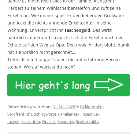
dabei? Es bleibt doch alles in der Familie. Also greift
Herbert zu seinem Wählscheibentelefon und ruft seine
Enkelin an. Wie immer spielt er den liebenden Großvater
und lockt die nichts ahnende Enkeltochter in seine
Wohnung. Er verspricht ihr
Taschengeld
. Das wirkt
natürlich immer und so macht sich die Enkelin nach der
Schule auf den Weg zu Opa. Doch was ihr dort blüht, damit
hat sie wirklich nicht gerechnet….
Treffe dich mit junge Frauen, die auf erfahrene Herren
stehen. Worauf wartest du noch?
Dieser Beitrag wurde am
31. Mai 2025
in
Fickkontakte
veröffentlicht. Schlagworte:
Familiensex
,
Inzest Sex
,
Inzestgeschichten
,
Opasex
,
Sexdates
,
Sexkontakte
.