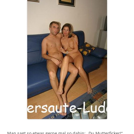
Man sagt so etwas gerne mal so dahin: „Du Mutterficker!“.