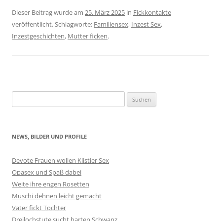
Dieser Beitrag wurde am
25. März 2025
in
Fickkontakte
veröffentlicht. Schlagworte:
Familiensex
,
Inzest Sex
,
Inzestgeschichten
,
Mutter ficken
.
Suchen
nach:
NEWS, BILDER UND PROFILE
Devote Frauen wollen Klistier Sex
Opasex und Spaß dabei
Weite ihre engen Rosetten
Muschi dehnen leicht gemacht
Vater fickt Tochter
Dreilochstute sucht harten Schwanz